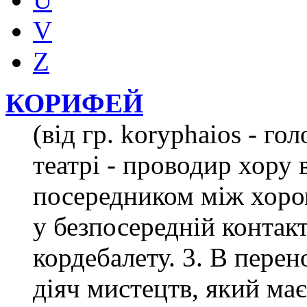
V
Z
КОРИФЕЙ
(від гр. koryphaios - го
театрі - проводир хору в
посередником між хором
у безпосередній контакт
кордебалету. 3. В пере
діяч мистецтв, який ма