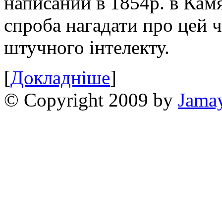
написаний в 1854р. в Камя
спроба нагадати про цей 
штучного інтелекту.
[
Докладніше
]
© Copyright 2009 by
Jama