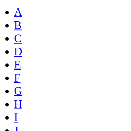
A
B
C
D
E
F
G
H
I
J