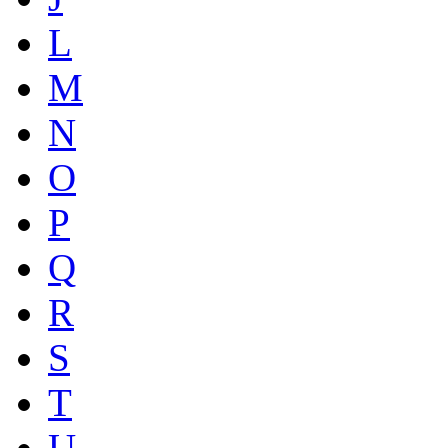
L
M
N
O
P
Q
R
S
T
U