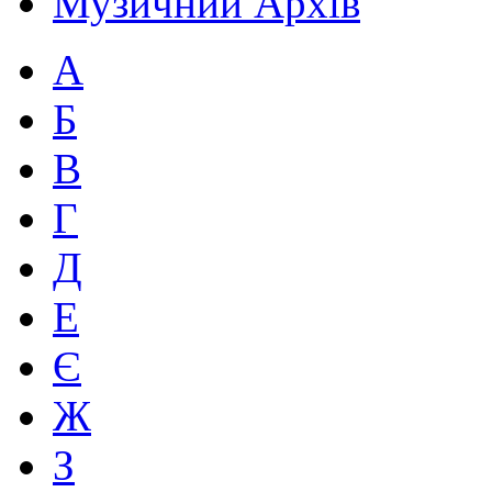
Музичний Архів
А
Б
В
Г
Д
Е
Є
Ж
З