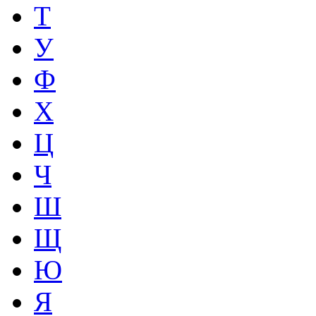
Т
У
Ф
Х
Ц
Ч
Ш
Щ
Ю
Я