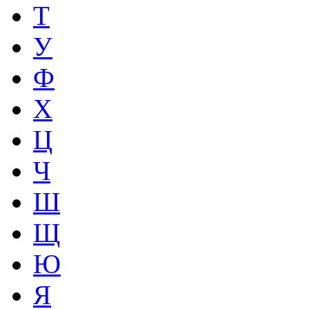
Т
У
Ф
Х
Ц
Ч
Ш
Щ
Ю
Я