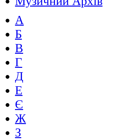
Музичний Архів
А
Б
В
Г
Д
Е
Є
Ж
З