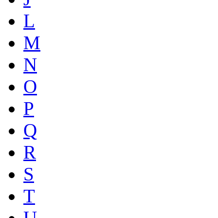
L
M
N
O
P
Q
R
S
T
U