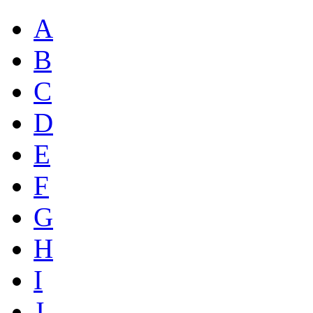
A
B
C
D
E
F
G
H
I
J