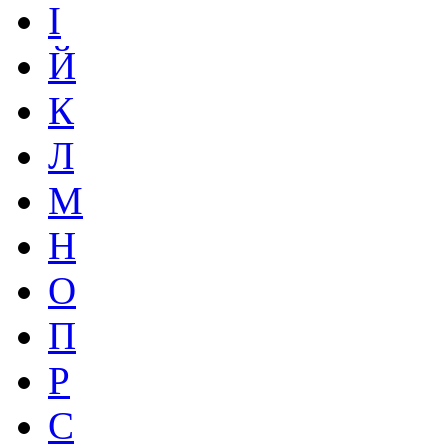
І
Й
К
Л
М
Н
О
П
Р
С