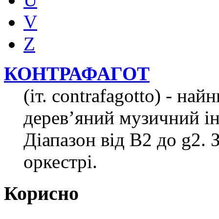
V
Z
КОНТРАФАГОТ
(іт. contrafagotto) - на
дерев’яний музичний ін
Діапазон від В2 до g2.
оркестрі.
Корисно