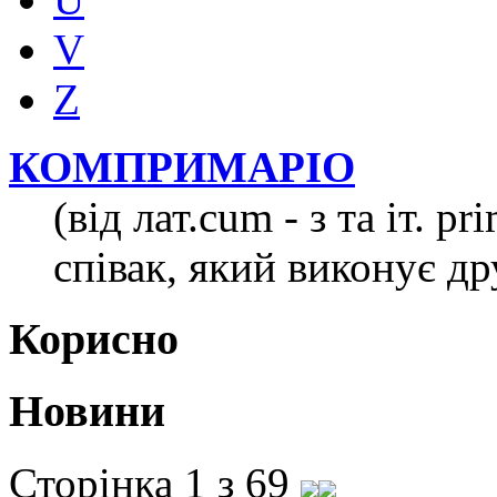
V
Z
КОМПРИМАРІО
(від лат.cum - з та іт. p
співак, який виконує др
Корисно
Новини
Сторінка 1 з 69