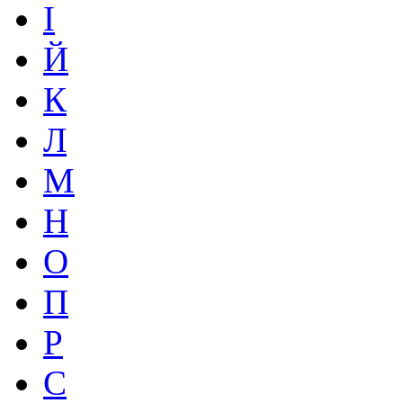
І
Й
К
Л
М
Н
О
П
Р
С