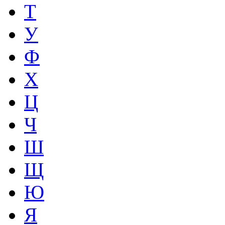
Т
У
Ф
Х
Ц
Ч
Ш
Щ
Ю
Я