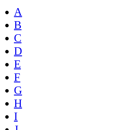
A
B
C
D
E
F
G
H
I
J