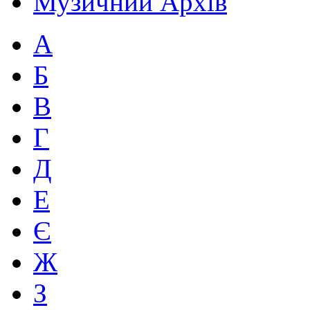
Музичний Архів
А
Б
В
Г
Д
Е
Є
Ж
З