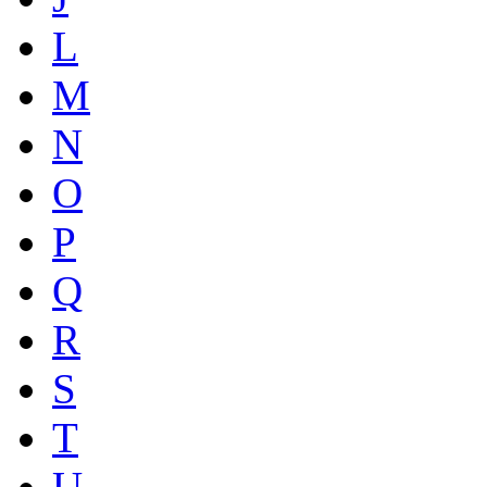
L
M
N
O
P
Q
R
S
T
U