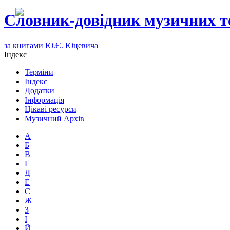
Словник-довідник музичних т
за книгами Ю.Є. Юцевича
Індекс
Терміни
Індекс
Додатки
Інформація
Цікаві ресурси
Музичний Архів
А
Б
В
Г
Д
Е
Є
Ж
З
І
Й