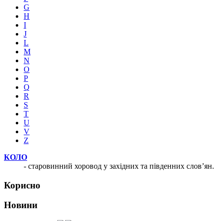
G
H
I
J
L
M
N
O
P
Q
R
S
T
U
V
Z
КОЛО
- старовинний хоровод у західних та південних слов’ян.
Корисно
Новини