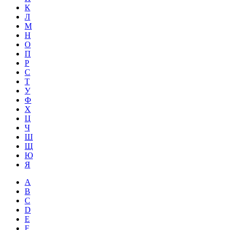
К
Л
М
Н
О
П
Р
С
Т
У
Ф
Х
Ц
Ч
Ш
Щ
Ю
Я
A
B
C
D
E
F