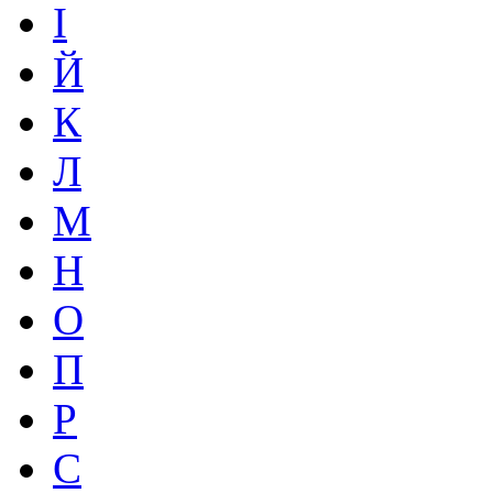
І
Й
К
Л
М
Н
О
П
Р
С