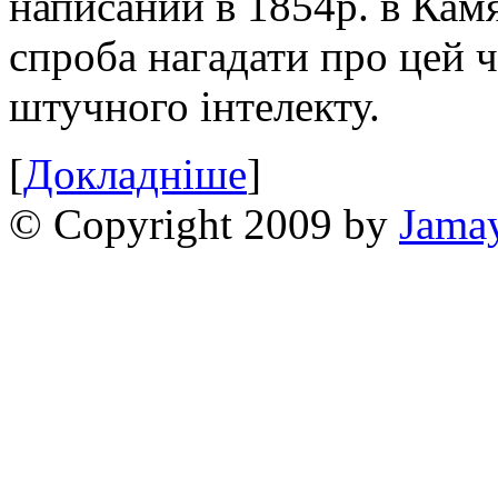
написаний в 1854р. в Камя
спроба нагадати про цей 
штучного інтелекту.
[
Докладніше
]
© Copyright 2009 by
Jama