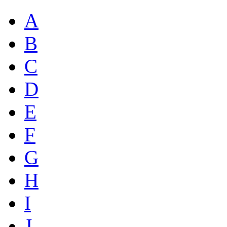
A
B
C
D
E
F
G
H
I
J