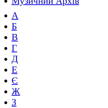
Музичний Архів
А
Б
В
Г
Д
Е
Є
Ж
З