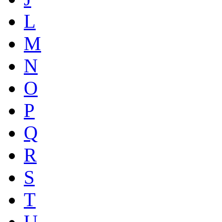
L
M
N
O
P
Q
R
S
T
U