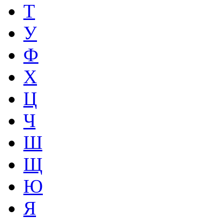
Т
У
Ф
Х
Ц
Ч
Ш
Щ
Ю
Я