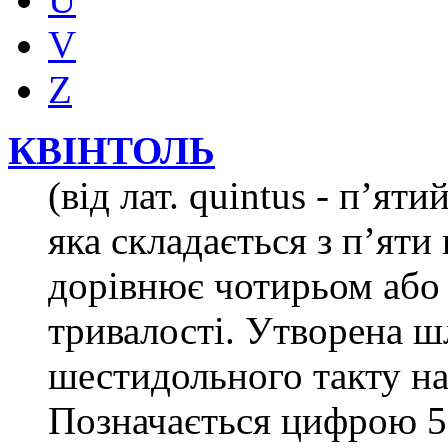
V
Z
КВІНТОЛЬ
(від лат. quintus - п’ят
яка складається з п’яти 
дорівнює чотирьом або 
тривалості. Утворена ш
шестидольного такту на
Позначається цифрою 5