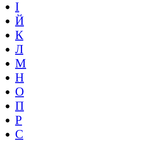
І
Й
К
Л
М
Н
О
П
Р
С