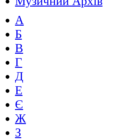
Музичний Архів
А
Б
В
Г
Д
Е
Є
Ж
З