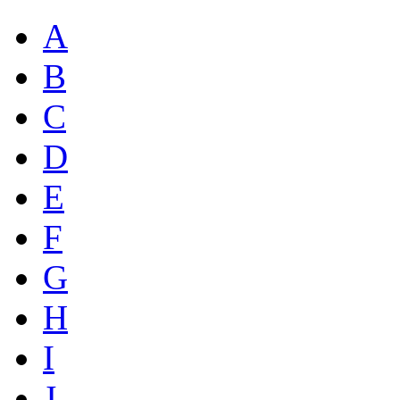
A
B
C
D
E
F
G
H
I
J