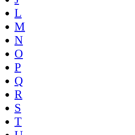
L
M
N
O
P
Q
R
S
T
U