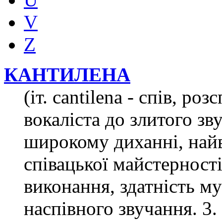
V
Z
КАНТИЛЕНА
(іт. cantilena - спів, роз
вокаліста до злитого зв
широкому диханні, на
співацької майстерності
виконання, здатність му
наспівного звучання. 3.