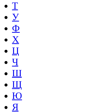
Т
У
Ф
Х
Ц
Ч
Ш
Щ
Ю
Я