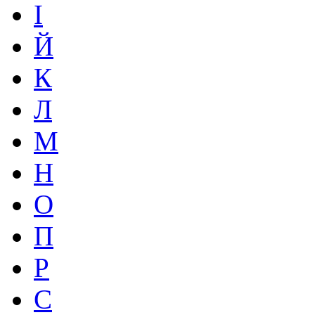
І
Й
К
Л
М
Н
О
П
Р
С