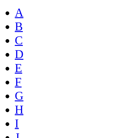
A
B
C
D
E
F
G
H
I
J