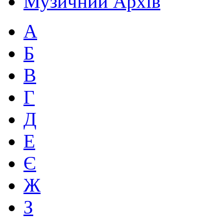
Музичний Архів
А
Б
В
Г
Д
Е
Є
Ж
З