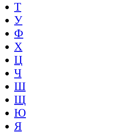
Т
У
Ф
Х
Ц
Ч
Ш
Щ
Ю
Я