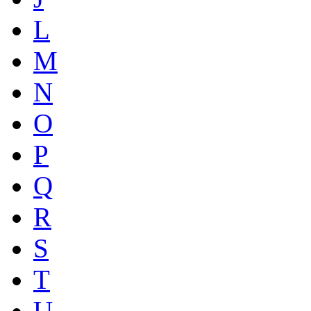
L
M
N
O
P
Q
R
S
T
U