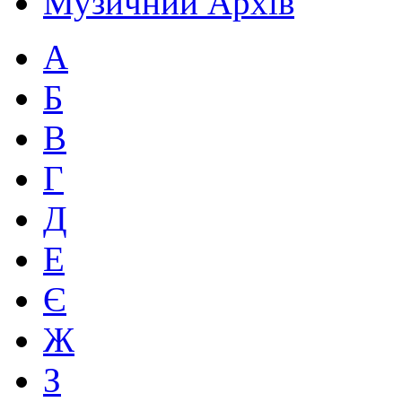
Музичний Архів
А
Б
В
Г
Д
Е
Є
Ж
З