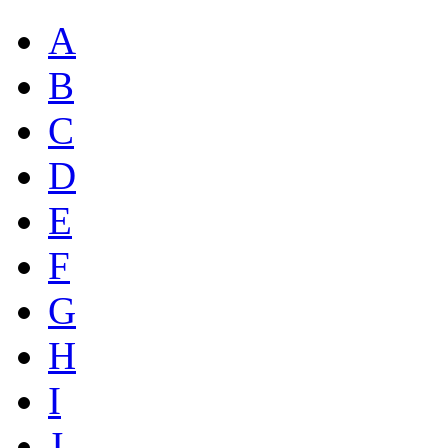
A
B
C
D
E
F
G
H
I
J