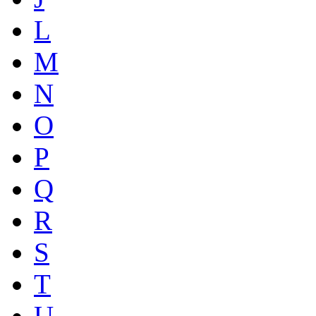
L
M
N
O
P
Q
R
S
T
U