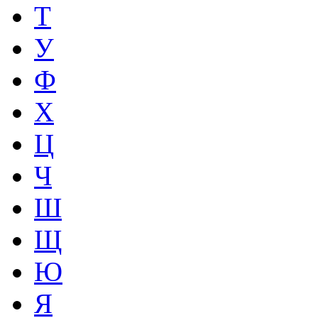
Т
У
Ф
Х
Ц
Ч
Ш
Щ
Ю
Я