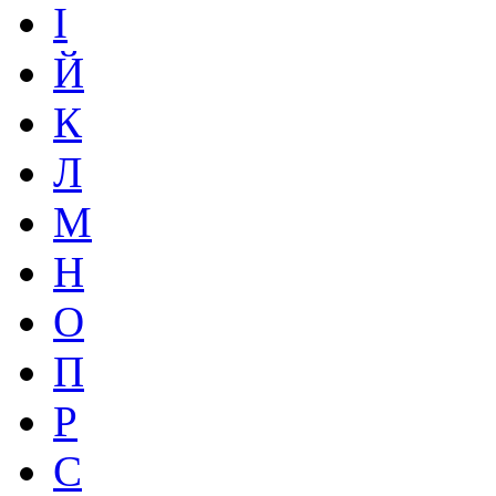
І
Й
К
Л
М
Н
О
П
Р
С