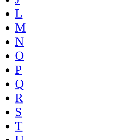
L
M
N
O
P
Q
R
S
T
U