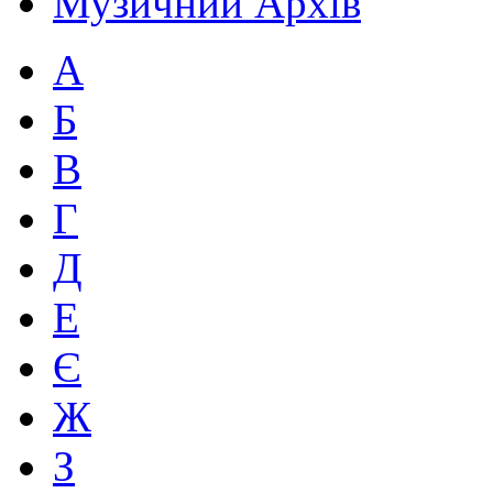
Музичний Архів
А
Б
В
Г
Д
Е
Є
Ж
З