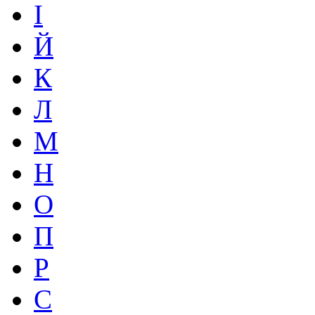
І
Й
К
Л
М
Н
О
П
Р
С