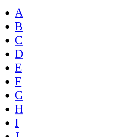
A
B
C
D
E
F
G
H
I
J