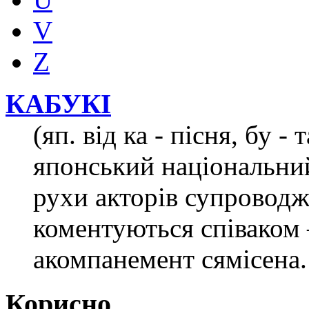
V
Z
КАБУКІ
(яп. від ка - пісня, бу - 
японський національний
рухи акторів супровод
коментуються співаком 
акомпанемент сямісена.
Корисно