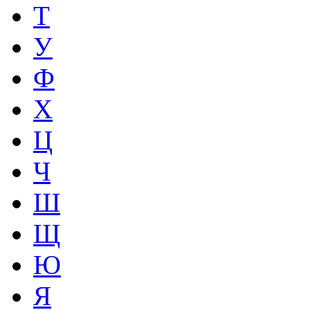
Т
У
Ф
Х
Ц
Ч
Ш
Щ
Ю
Я