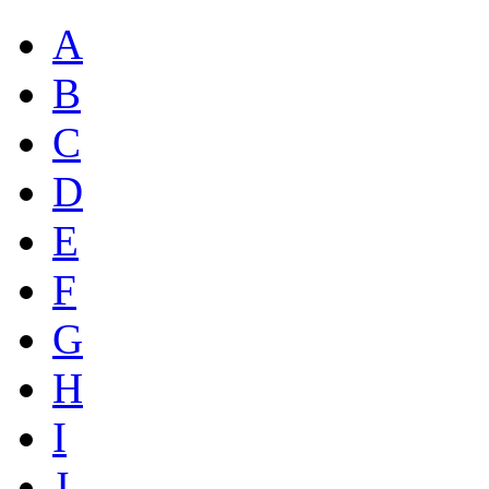
A
B
C
D
E
F
G
H
I
J