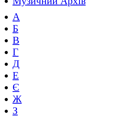
Музичний Архів
А
Б
В
Г
Д
Е
Є
Ж
З