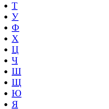
Т
У
Ф
Х
Ц
Ч
Ш
Щ
Ю
Я