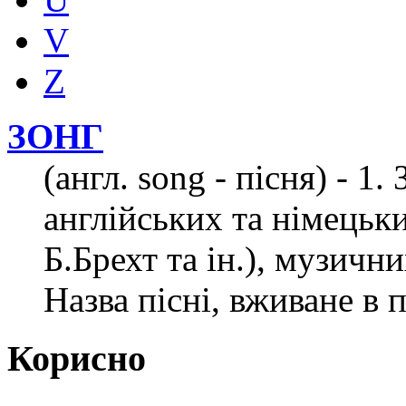
V
Z
ЗОНГ
(англ. song - пісня) - 1
англійських та німецьк
Б.Брехт та ін.), музични
Назва пісні, вживане в п
Корисно