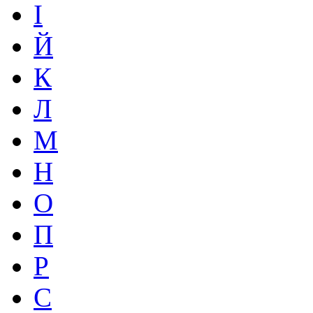
І
Й
К
Л
М
Н
О
П
Р
С