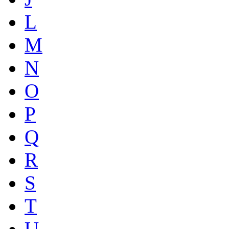
L
M
N
O
P
Q
R
S
T
U