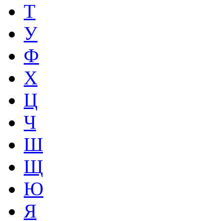
Т
У
Ф
Х
Ц
Ч
Ш
Щ
Ю
Я