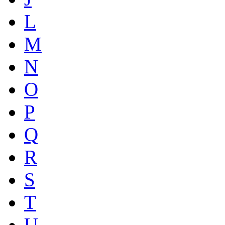
L
M
N
O
P
Q
R
S
T
U