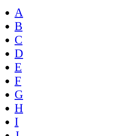
A
B
C
D
E
F
G
H
I
J