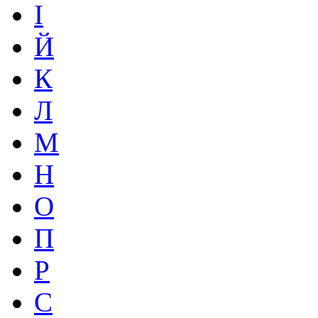
І
Й
К
Л
М
Н
О
П
Р
С