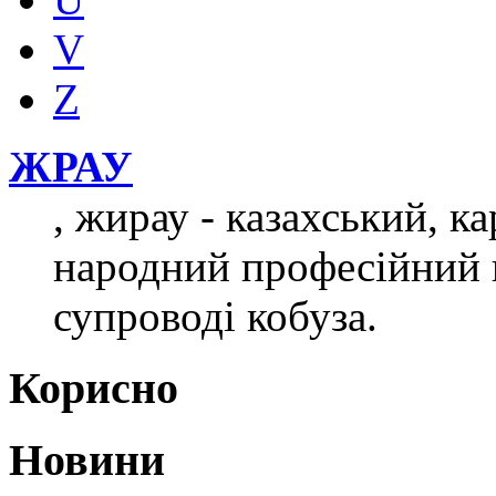
V
Z
ЖРАУ
, жирау - казахський, к
народний професійний в
супроводі кобуза.
Корисно
Новини