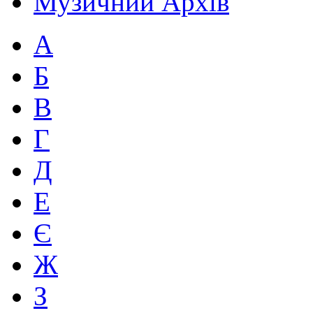
Музичний Архів
А
Б
В
Г
Д
Е
Є
Ж
З