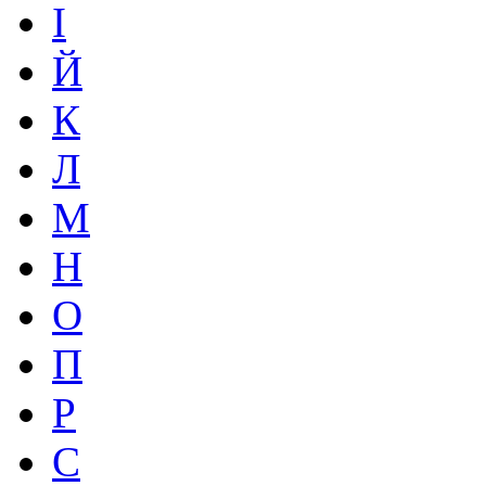
І
Й
К
Л
М
Н
О
П
Р
С