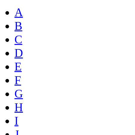
A
B
C
D
E
F
G
H
I
J