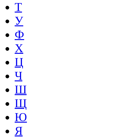
Т
У
Ф
Х
Ц
Ч
Ш
Щ
Ю
Я