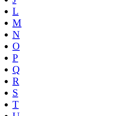
L
M
N
O
P
Q
R
S
T
U