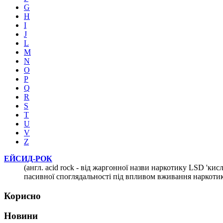
G
H
I
J
L
M
N
O
P
Q
R
S
T
U
V
Z
ЕЙСИД-РОК
(англ. acid rock - від жаргонної назви наркотику LSD 'кис
пасивної споглядальності під впливом вживання наркотик
Корисно
Новини