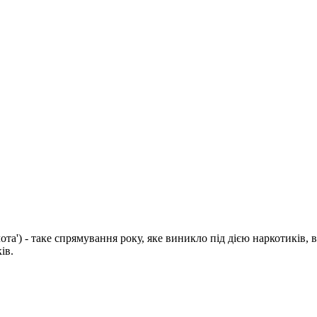
лота') - таке спрямування року, яке виникло під дією наркотиків,
ів.