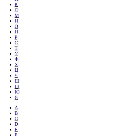
К
Л
М
Н
О
П
Р
С
Т
У
Ф
Х
Ц
Ч
Ш
Щ
Ю
Я
A
B
C
D
E
F