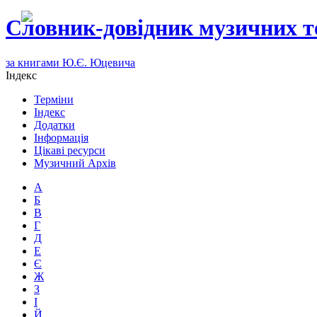
Словник-довідник музичних т
за книгами Ю.Є. Юцевича
Індекс
Терміни
Індекс
Додатки
Інформація
Цікаві ресурси
Музичний Архів
А
Б
В
Г
Д
Е
Є
Ж
З
І
Й