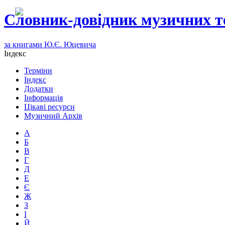
Словник-довідник музичних т
за книгами Ю.Є. Юцевича
Індекс
Терміни
Індекс
Додатки
Інформація
Цікаві ресурси
Музичний Архів
А
Б
В
Г
Д
Е
Є
Ж
З
І
Й