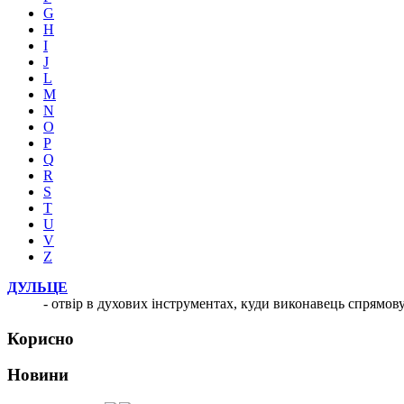
G
H
I
J
L
M
N
O
P
Q
R
S
T
U
V
Z
ДУЛЬЦЕ
- отвір в духових інструментах, куди виконавець спрямову
Корисно
Новини