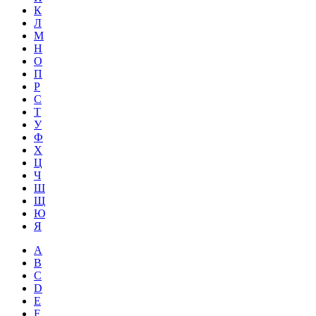
К
Л
М
Н
О
П
Р
С
Т
У
Ф
Х
Ц
Ч
Ш
Щ
Ю
Я
A
B
C
D
E
F