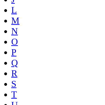
L
M
N
O
P
Q
R
S
T
U