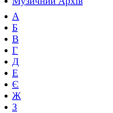
Музичний Архів
А
Б
В
Г
Д
Е
Є
Ж
З