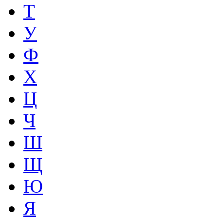
Т
У
Ф
Х
Ц
Ч
Ш
Щ
Ю
Я