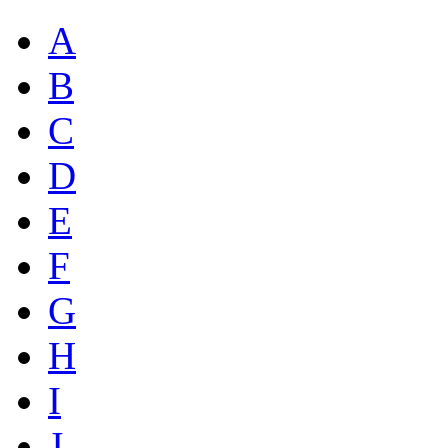
A
B
C
D
E
F
G
H
I
J