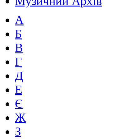
Музичний Архів
А
Б
В
Г
Д
Е
Є
Ж
З