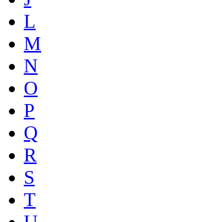
L
M
N
O
P
Q
R
S
T
U