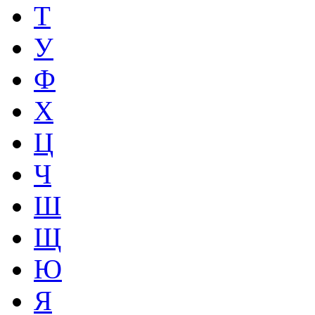
Т
У
Ф
Х
Ц
Ч
Ш
Щ
Ю
Я