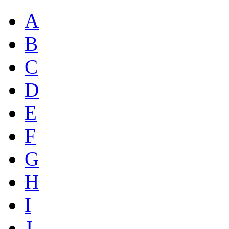
A
B
C
D
E
F
G
H
I
J