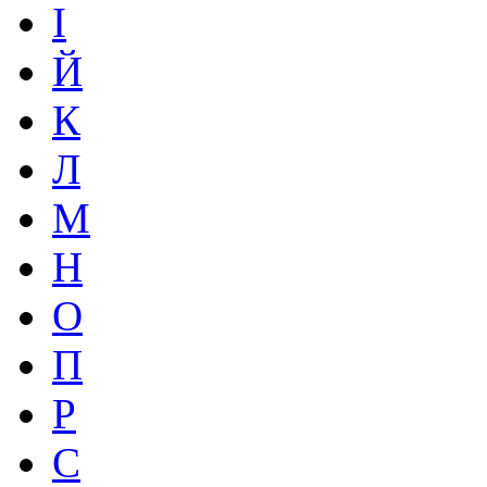
І
Й
К
Л
М
Н
О
П
Р
С