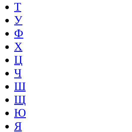
Т
У
Ф
Х
Ц
Ч
Ш
Щ
Ю
Я