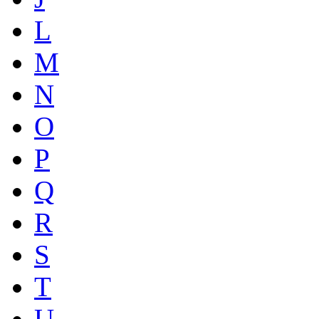
L
M
N
O
P
Q
R
S
T
U