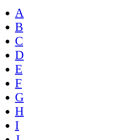
A
B
C
D
E
F
G
H
I
J