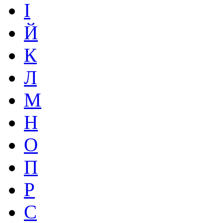
І
Й
К
Л
М
Н
О
П
Р
С