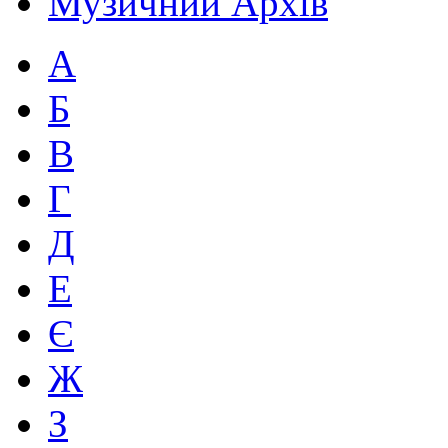
Музичний Архів
А
Б
В
Г
Д
Е
Є
Ж
З