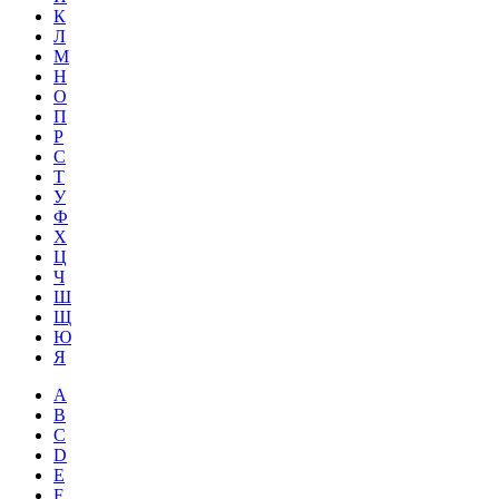
К
Л
М
Н
О
П
Р
С
Т
У
Ф
Х
Ц
Ч
Ш
Щ
Ю
Я
A
B
C
D
E
F