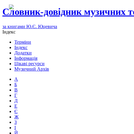
Словник-довідник музичних т
за книгами Ю.Є. Юцевича
Індекс
Терміни
Індекс
Додатки
Інформація
Цікаві ресурси
Музичний Архів
А
Б
В
Г
Д
Е
Є
Ж
З
І
Й