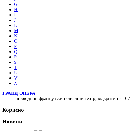
G
H
I
J
L
M
N
O
P
Q
R
S
T
U
V
Z
ГРАНД-ОПЕРА
- провідний французький оперний театр, відкритий в 167
Корисно
Новини