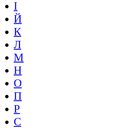
І
Й
К
Л
М
Н
О
П
Р
С