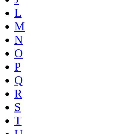
L
M
N
O
P
Q
R
S
T
U