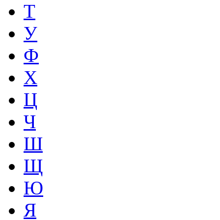
Т
У
Ф
Х
Ц
Ч
Ш
Щ
Ю
Я