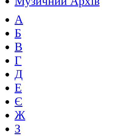
Музичний Архів
А
Б
В
Г
Д
Е
Є
Ж
З