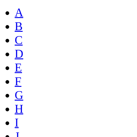
A
B
C
D
E
F
G
H
I
J