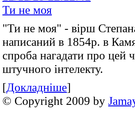
Ти не моя
"Ти не моя" - вірш Степан
написаний в 1854р. в Камя
спроба нагадати про цей 
штучного інтелекту.
[
Докладніше
]
© Copyright 2009 by
Jama