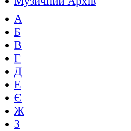
Музичний Архів
А
Б
В
Г
Д
Е
Є
Ж
З