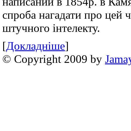
написаний в 1854р. в Камя
спроба нагадати про цей 
штучного інтелекту.
[
Докладніше
]
© Copyright 2009 by
Jama