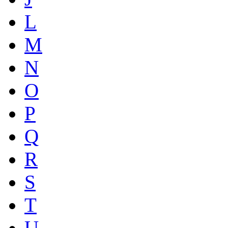
L
M
N
O
P
Q
R
S
T
U