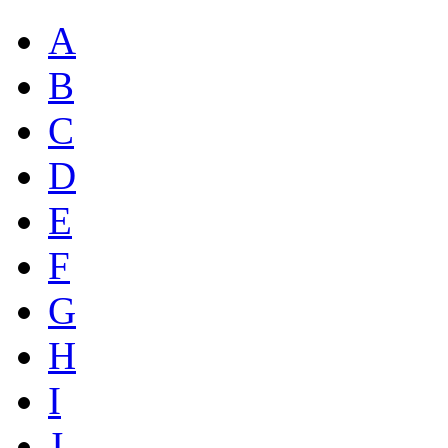
A
B
C
D
E
F
G
H
I
J