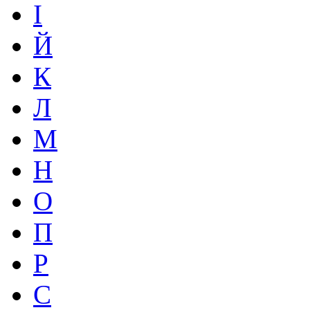
І
Й
К
Л
М
Н
О
П
Р
С