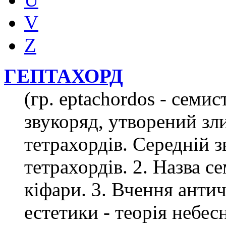
V
Z
ГЕПТАХОРД
(гр. eptachordos - семи
звукоряд, утворений зл
тетрахордів. Середній з
тетрахордів. 2. Назва с
кіфари. 3. Вчення анти
естетики - теорія небесн