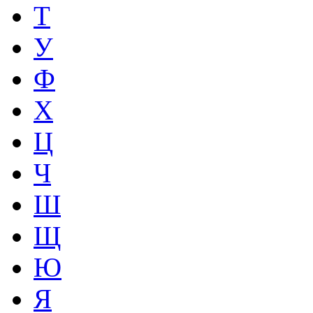
Т
У
Ф
Х
Ц
Ч
Ш
Щ
Ю
Я