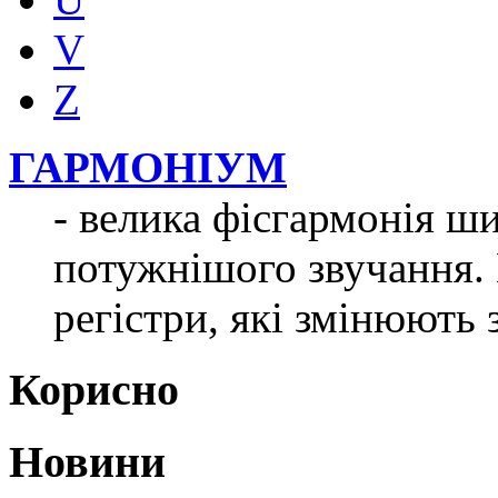
V
Z
ГАРМОНІУМ
- велика фісгармонія ш
потужнішого звучання. 
регістри, які змінюють 
Корисно
Новини