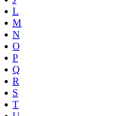
L
M
N
O
P
Q
R
S
T
U