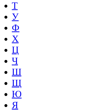
Т
У
Ф
Х
Ц
Ч
Ш
Щ
Ю
Я