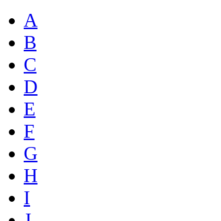
A
B
C
D
E
F
G
H
I
J