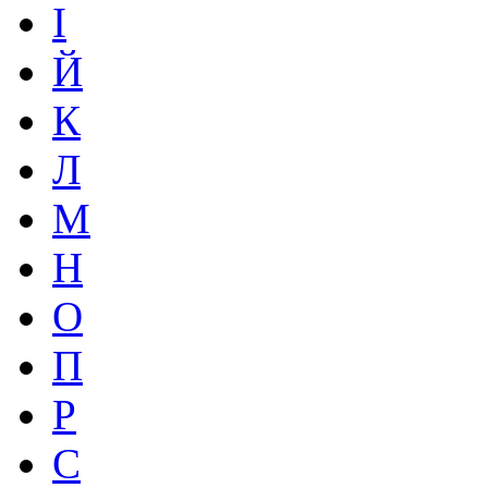
І
Й
К
Л
М
Н
О
П
Р
С