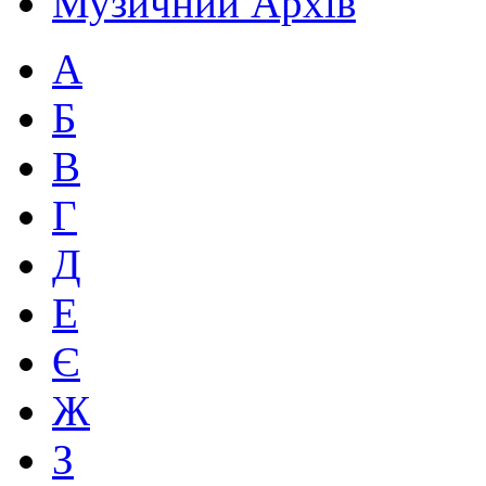
Музичний Архів
А
Б
В
Г
Д
Е
Є
Ж
З