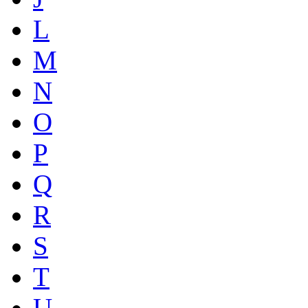
L
M
N
O
P
Q
R
S
T
U