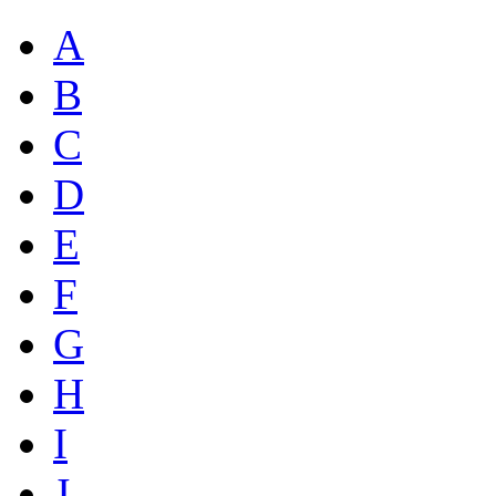
A
B
C
D
E
F
G
H
I
J