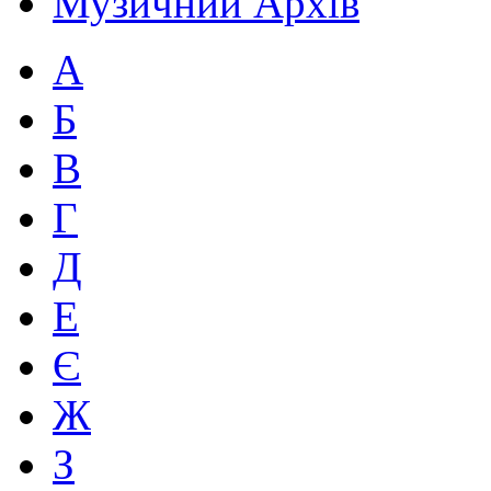
Музичний Архів
А
Б
В
Г
Д
Е
Є
Ж
З