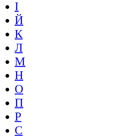
І
Й
К
Л
М
Н
О
П
Р
С