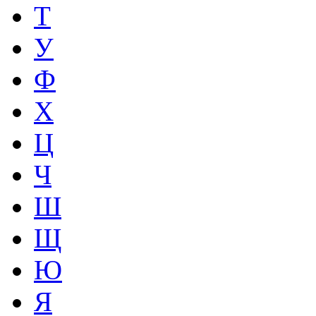
Т
У
Ф
Х
Ц
Ч
Ш
Щ
Ю
Я