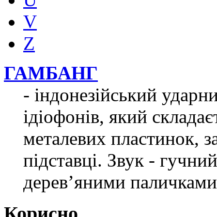
V
Z
ГАМБАНГ
- індонезійський ударн
ідіофонів, який складає
металевих пластинок, з
підставці. Звук - гучни
дерев’яними паличками
Корисно