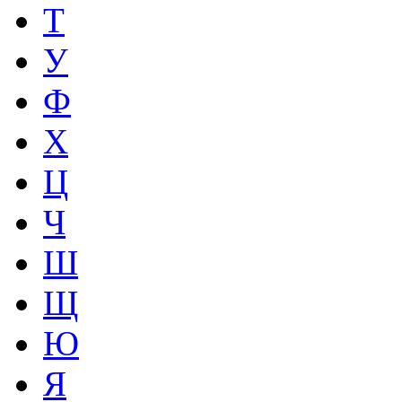
Т
У
Ф
Х
Ц
Ч
Ш
Щ
Ю
Я