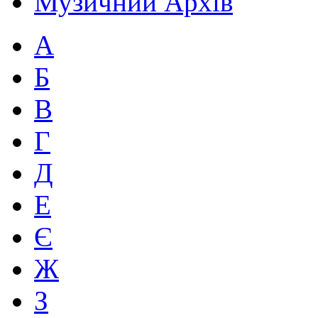
Музичний Архів
А
Б
В
Г
Д
Е
Є
Ж
З