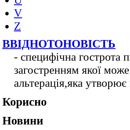
V
Z
ВВІДНОТОНОВІСТЬ
- специфічна гострота п
загостренням якої мож
альтерація,яка утворює 
Корисно
Новини