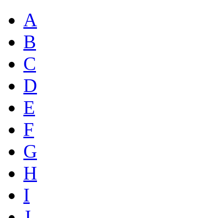
A
B
C
D
E
F
G
H
I
J