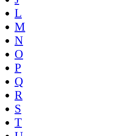
L
M
N
O
P
Q
R
S
T
U