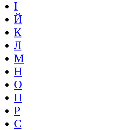
І
Й
К
Л
М
Н
О
П
Р
С