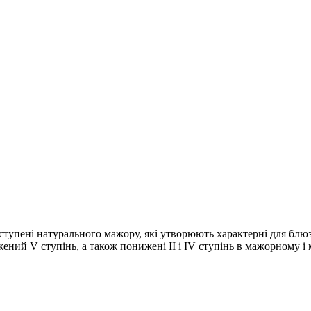
 IV ступені натурального мажору, які утворюють характерні для блю
ний V ступінь, а також понижені II i IV ступінь в мажорному і 