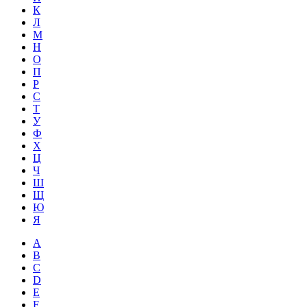
К
Л
М
Н
О
П
Р
С
Т
У
Ф
Х
Ц
Ч
Ш
Щ
Ю
Я
A
B
C
D
E
F