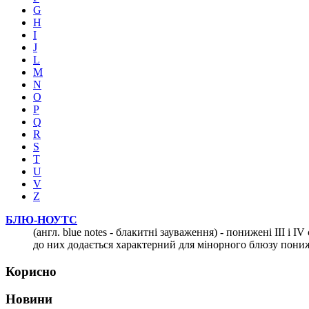
G
H
I
J
L
M
N
O
P
Q
R
S
T
U
V
Z
БЛЮ-НОУТС
(англ. blue notеs - блакитні зауваження) - понижені III i
до них додається характерний для мінорного блюзу пониже
Корисно
Новини