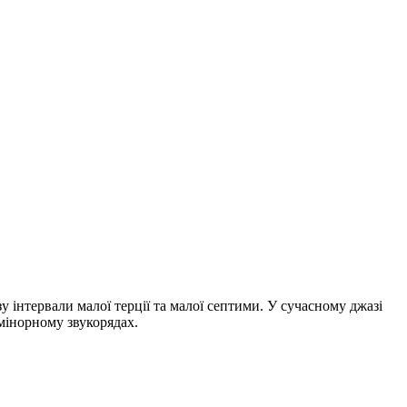
зу інтервали малої терції та малої септими. У сучасному джазі
мінорному звукорядах.