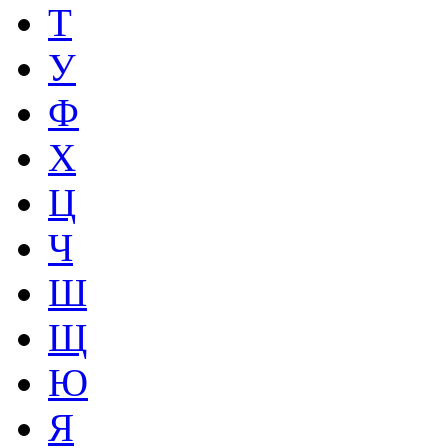
Т
У
Ф
Х
Ц
Ч
Ш
Щ
Ю
Я