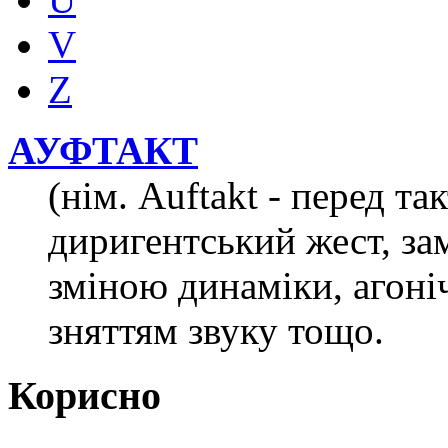
V
Z
АУФТАКТ
(нім. Аuftakt - перед та
диригентський жест, за
зміною динаміки, агоні
зняттям звуку тощо.
Корисно