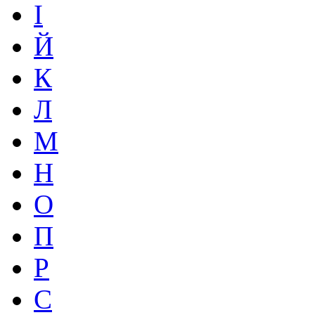
І
Й
К
Л
М
Н
О
П
Р
С