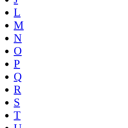
L
M
N
O
P
Q
R
S
T
U