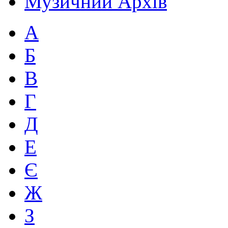
Музичний Архів
А
Б
В
Г
Д
Е
Є
Ж
З