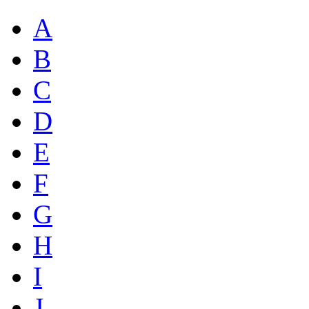
A
B
C
D
E
F
G
H
I
J