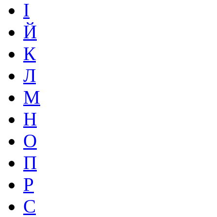
І
Й
К
Л
М
Н
О
П
Р
С