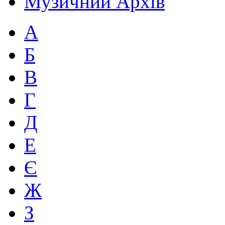
Музичний Архів
А
Б
В
Г
Д
Е
Є
Ж
З