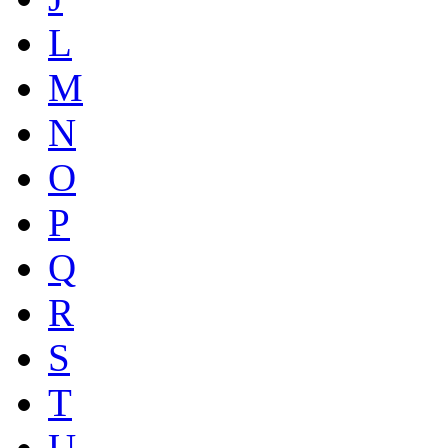
L
M
N
O
P
Q
R
S
T
U