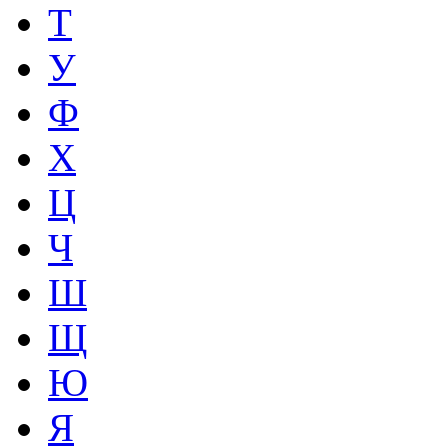
Т
У
Ф
Х
Ц
Ч
Ш
Щ
Ю
Я