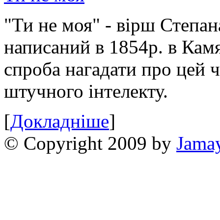
"Ти не моя" - вірш Степан
написаний в 1854р. в Камя
спроба нагадати про цей 
штучного інтелекту.
[
Докладніше
]
© Copyright 2009 by
Jama