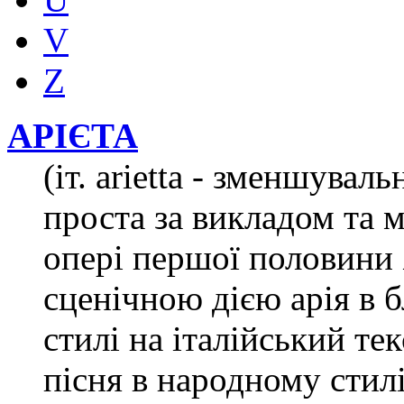
V
Z
АРІЄТА
(іт. arietta - зменшуваль
проста за викладом та 
опері першої половини Х
сценічною дією арія в
стилі на італійський тек
пісня в народному стилі