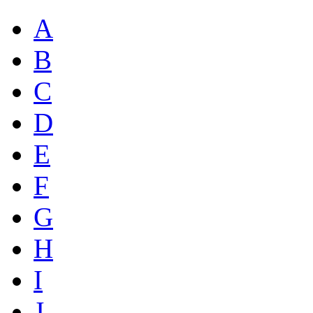
A
B
C
D
E
F
G
H
I
J