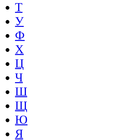
Т
У
Ф
Х
Ц
Ч
Ш
Щ
Ю
Я