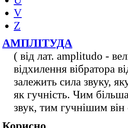
V
Z
АМПЛІТУДА
( від лат. amplitudo - в
відхилення вібратора ві
залежить сила звуку, я
як гучність. Чим більш
звук, тим гучнішим він
Корисно