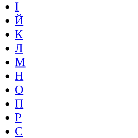
І
Й
К
Л
М
Н
О
П
Р
С