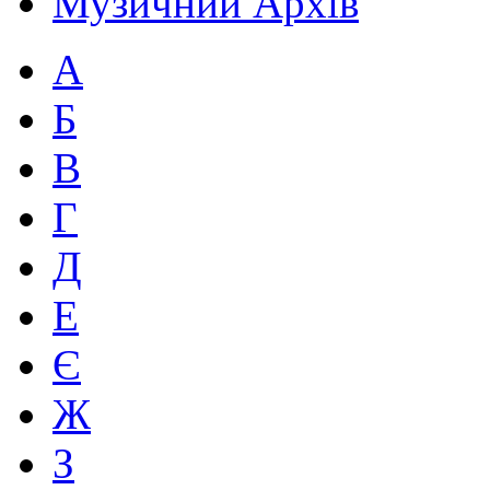
Музичний Архів
А
Б
В
Г
Д
Е
Є
Ж
З