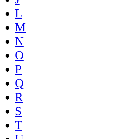
L
M
N
O
P
Q
R
S
T
U