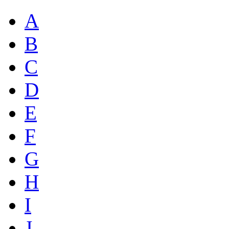
A
B
C
D
E
F
G
H
I
J