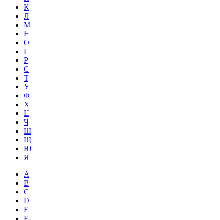
К
Л
М
Н
О
П
Р
С
Т
У
Ф
Х
Ц
Ч
Ш
Щ
Ю
Я
A
B
C
D
E
F