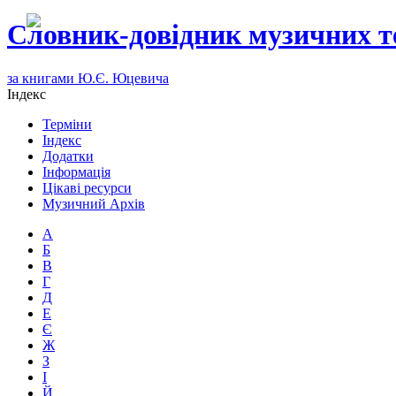
Словник-довідник музичних т
за книгами Ю.Є. Юцевича
Індекс
Терміни
Індекс
Додатки
Інформація
Цікаві ресурси
Музичний Архів
А
Б
В
Г
Д
Е
Є
Ж
З
І
Й