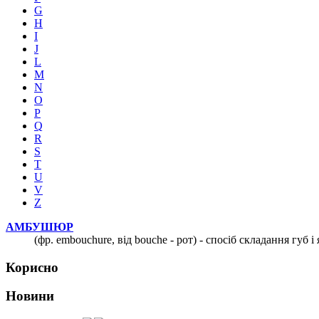
G
H
I
J
L
M
N
O
P
Q
R
S
T
U
V
Z
АМБУШЮР
(фр. embouchure, від bouche - рот) - спосіб складання губ
Корисно
Новини