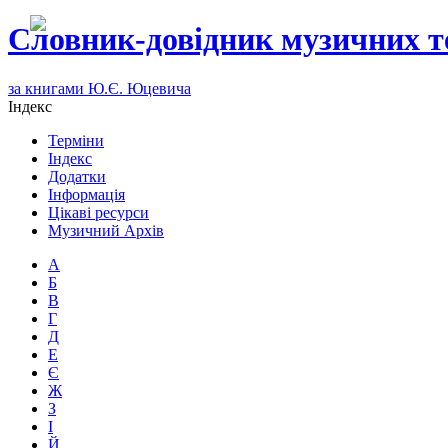
Словник-довідник музичних т
за книгами Ю.Є. Юцевича
Індекс
Терміни
Індекс
Додатки
Інформація
Цікаві ресурси
Музичний Архів
А
Б
В
Г
Д
Е
Є
Ж
З
І
Й