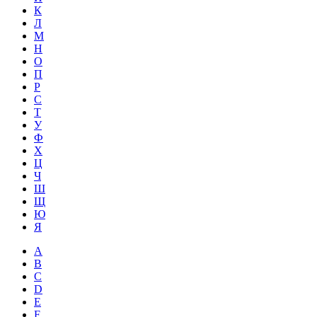
К
Л
М
Н
О
П
Р
С
Т
У
Ф
Х
Ц
Ч
Ш
Щ
Ю
Я
A
B
C
D
E
F