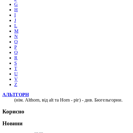
G
H
I
J
L
M
N
O
P
Q
R
S
T
U
V
Z
АЛЬТГОРН
(нім. Althorn, від alt та Horn - ріг) - див. Бюгельгорни.
Корисно
Новини