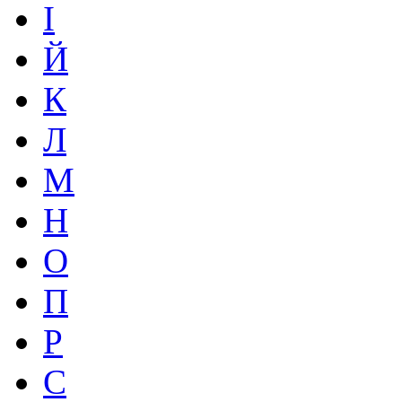
І
Й
К
Л
М
Н
О
П
Р
С