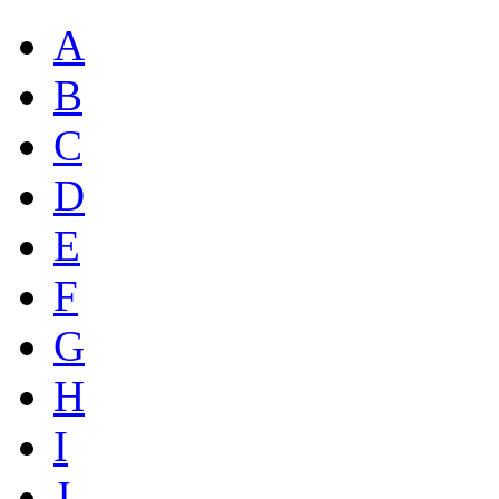
A
B
C
D
E
F
G
H
I
J