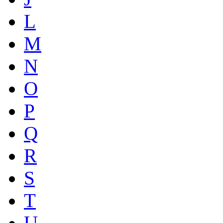
L
M
N
O
P
Q
R
S
T
U