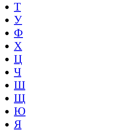
Т
У
Ф
Х
Ц
Ч
Ш
Щ
Ю
Я