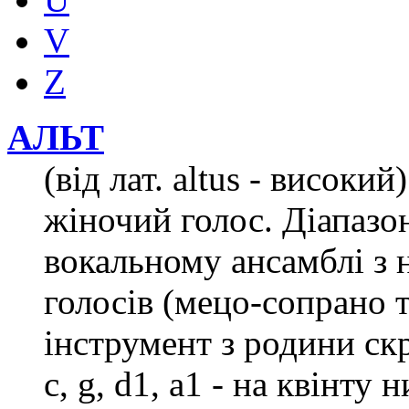
V
Z
АЛЬТ
(від лат. altus - високи
жіночий голос. Діапазон 
вокальному ансамблі з 
голосів (мецо-сопрано 
інструмент з родини скри
c, g, d1, a1 - на квінт