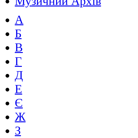
Музичний Архів
А
Б
В
Г
Д
Е
Є
Ж
З