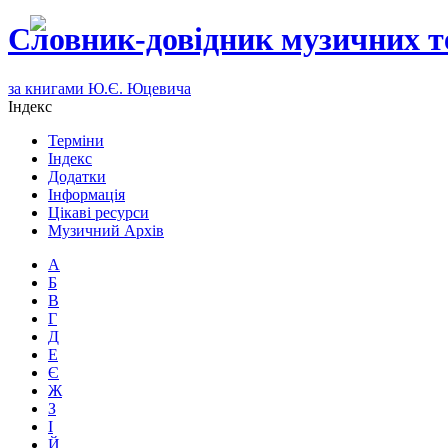
Словник-довідник музичних т
за книгами Ю.Є. Юцевича
Індекс
Терміни
Індекс
Додатки
Інформація
Цікаві ресурси
Музичний Архів
А
Б
В
Г
Д
Е
Є
Ж
З
І
Й