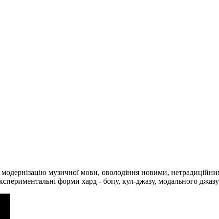
 на модернізацію музичної мови, оволодіння новими, нетрадицій
 експериментальні форми хард - бопу, кул-джазу, модального джаз