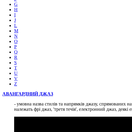
G
H
I
J
L
M
N
O
P
Q
R
S
T
U
V
Z
АВАНГАРДНИЙ ДЖАЗ
- умовна назва стилів та напрямків джазу, спрямованих
належать фрі джаз, 'третя течія', електронний джаз, деякі