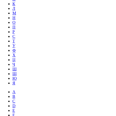
К
Л
М
Н
О
П
Р
С
Т
У
Ф
Х
Ц
Ч
Ш
Щ
Ю
Я
A
B
C
D
E
F