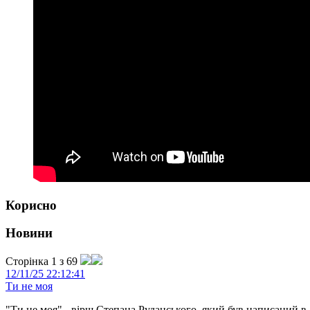
Корисно
Новини
Сторінка 1 з 69
12/11/25 22:12:41
Ти не моя
"Ти не моя" - вірш Степана Руданського, який був написаний в 