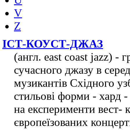
V
Z
ІСТ-КОУСТ-ДЖАЗ
(англ. east coast jazz) -
сучасного джазу в сере
музикантів Східного у
стильові форми - хард -
на експерименти вест- к
європеїзованих концер