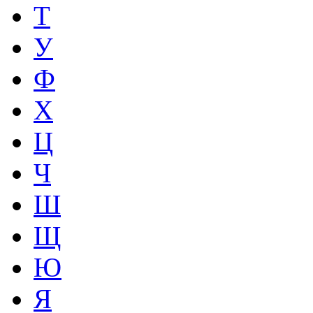
Т
У
Ф
Х
Ц
Ч
Ш
Щ
Ю
Я