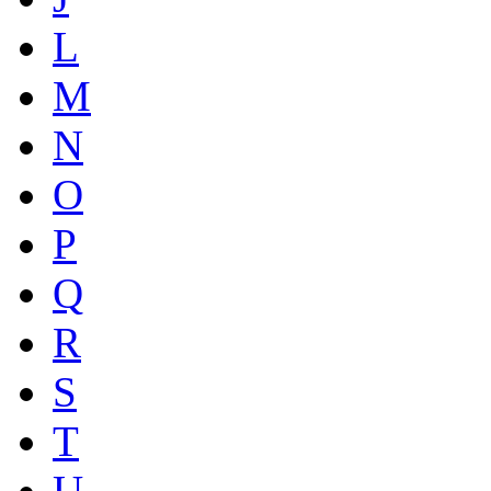
L
M
N
O
P
Q
R
S
T
U