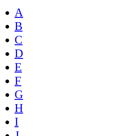
A
B
C
D
E
F
G
H
I
J