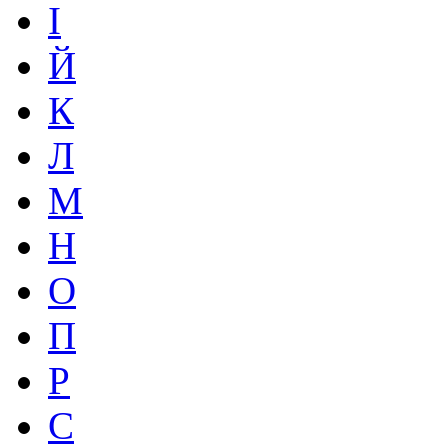
І
Й
К
Л
М
Н
О
П
Р
С