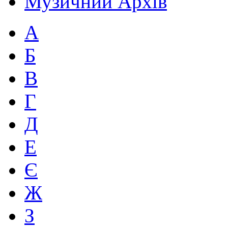
Музичний Архів
А
Б
В
Г
Д
Е
Є
Ж
З