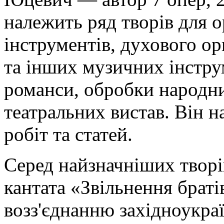
належить ряд творів для 
інструментів, духового ор
та інших музичних інструм
романси, обробки народни
театральних вистав. Він 
робіт та статей.
Серед найзначніших творі
кантата «Звільнення браті
возз'єднанню західноукраї