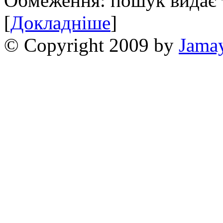
Обмеження: пошук видає т
[
Докладніше
]
© Copyright 2009 by
Jama