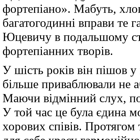
фортепіано». Мабуть, хло
багатогодинні вправи те г
Юцевичу в подальшому ста
фортепіанних творів.
У шість років він пішов у
більше приваблювали не аб
Маючи відмінний слух, по
У той час це була єдина 
хорових співів. Протягом 