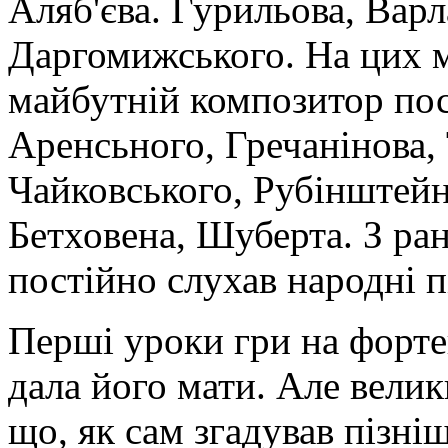
Аляб'єва. Гурильова, Варл
Даргомижського. На цих 
майбутній композитор пос
Аренсьного, Гречанінова, 
Чайковського, Рубінштейн
Бетховена, Шуберта. З ра
постійно слухав народні п
Перші уроки гри на форте
дала його мати. Але велики
що, як сам згадував пізні