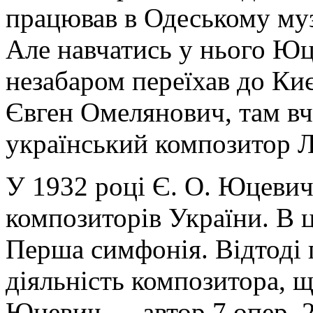
працював в Одеському му
Але навчатись у нього Юц
незабаром переїхав до Киє
Євген Омелянович, там вч
український композитор 
У 1932 році Є. О. Юцевич
композиторів України. В ц
Перша симфонія. Відтоді 
діяльність композитора, щ
Юцевич — автор 7 опер, 2