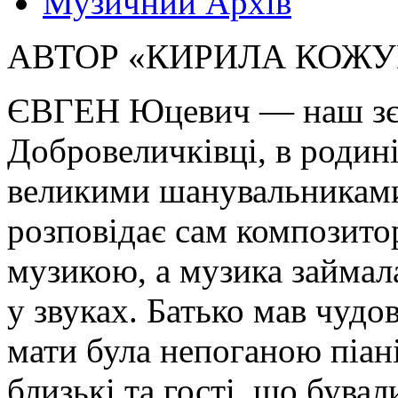
Музичний Архів
АВТОР «КИРИЛА КОЖУ
ЄВГЕН Юцевич — наш зєм
Добровеличківці, в родині
великими шанувальниками
розповідає сам композитор
музикою, а музика займал
у звуках. Батько мав чудо
мати була непоганою піані
близькі та гості, що бува