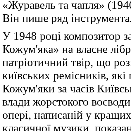
«Журавель та чапля» (1940
Він пише ряд інструмента
У 1948 році композитор з
Кожум'яка» на власне лібр
патріотичний твір, що ро
київських ремісників, які
Кожум'яки за часів Київськ
влади жорстокого воєводи 
опері, написаній у кращи
класичної музики, показа