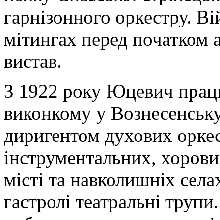
гарнізонного оркестру. Ві
мітингах перед початком 
вистав.
З 1922 року Юцевич прац
виконкому у Вознесенську
диригентом духових оркес
інструментальних, хорови
місті та навколишніх села
гастролі театральні трупи.