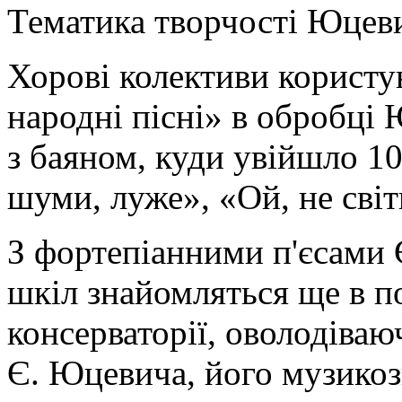
Тематика творчості Юцев
Хорові колективи користу
народні пісні» в обробці
з баяном, куди увійшло 10
шуми, луже», «Ой, не світ
З фортепіанними п'єсами
шкіл знайомляться ще в п
консерваторії, оволодіва
Є. Юцевича, його музикозн