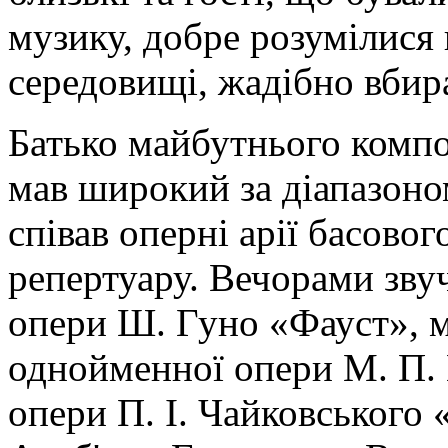
музику, добре розумілися
середовищі, жадібно вбир
Батько майбутнього комп
мав широкий за діапазоно
співав оперні арії басово
репертуару. Вечорами зву
опери Ш. Гуно «Фауст», м
однойменної опери М. П. 
опери П. І. Чайковського 