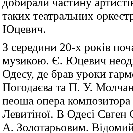
добирали частину артистів
таких театральних оркест
Юцевич.
З середини 20-х років поч
музикою. Є. Юцевич неодн
Одесу, де брав уроки гармо
Погодаєва та П. У. Молча
пеоша опера композитора 
Левитіної. В Одесі Євген
А. Золотарьовим. Відомий