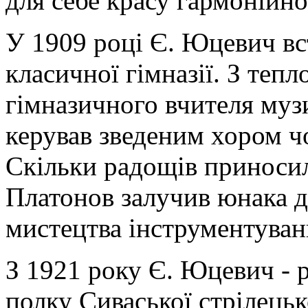
для себе красу гармонійно
У 1909 році Є. Юцевич вс
класичної гімназії. З теп
гімназичного вчителя музи
керував зведеним хором чо
Скільки радощів приносил
Платонов залучив юнака д
мистецтва інструментуван
З 1921 року Є. Юцевич - 
полку Сиваської стрілецько