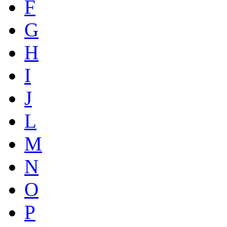
F
G
H
I
J
L
M
N
O
P