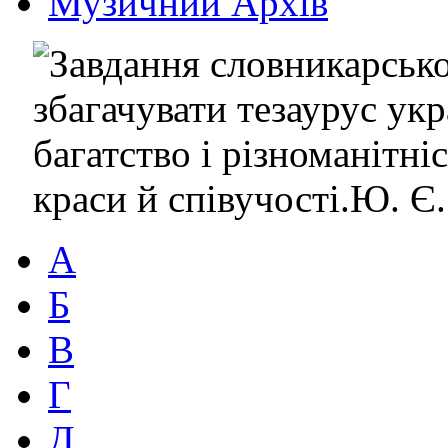
Музичний Архів
А
Б
В
Г
Д