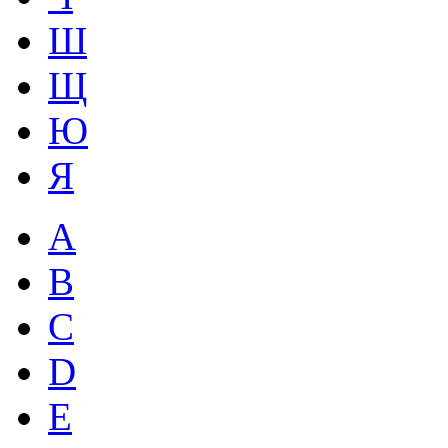
Ш
Щ
Ю
Я
A
B
C
D
E