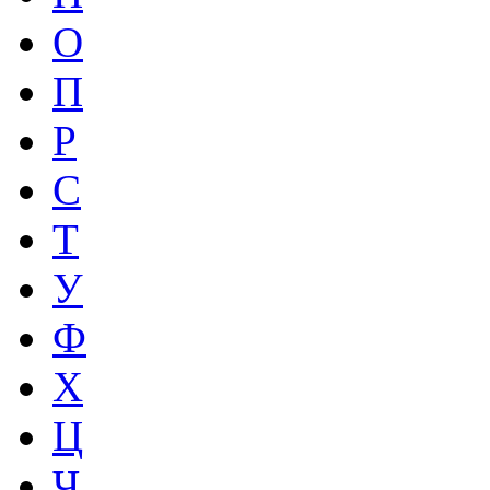
О
П
Р
С
Т
У
Ф
Х
Ц
Ч