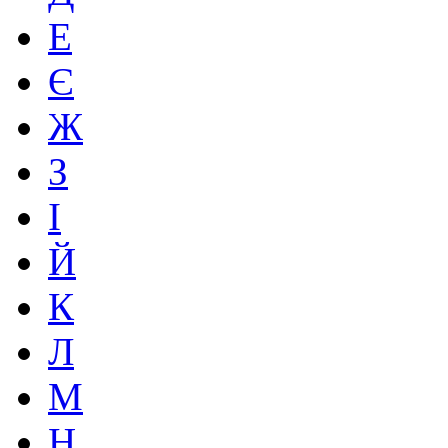
Е
Є
Ж
З
І
Й
К
Л
М
Н