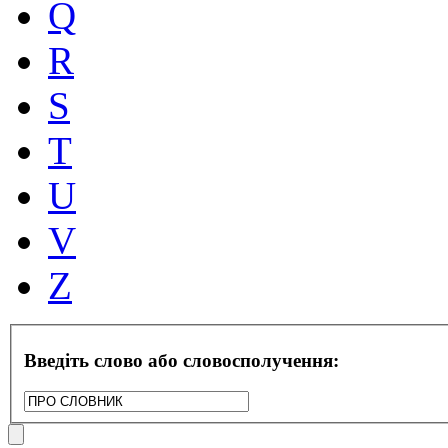
Q
R
S
T
U
V
Z
Введіть слово або словосполучення: