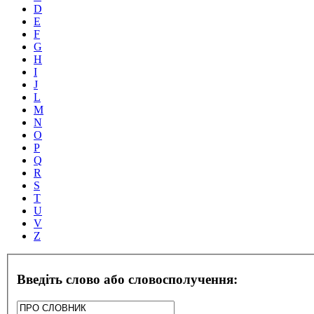
D
E
F
G
H
I
J
L
M
N
O
P
Q
R
S
T
U
V
Z
Введіть слово або словосполучення: