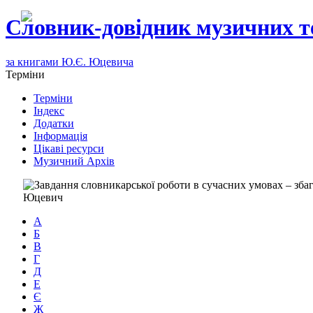
Словник-довідник музичних т
за книгами Ю.Є. Юцевича
Терміни
Терміни
Індекс
Додатки
Інформація
Цікаві ресурси
Музичний Архів
А
Б
В
Г
Д
Е
Є
Ж