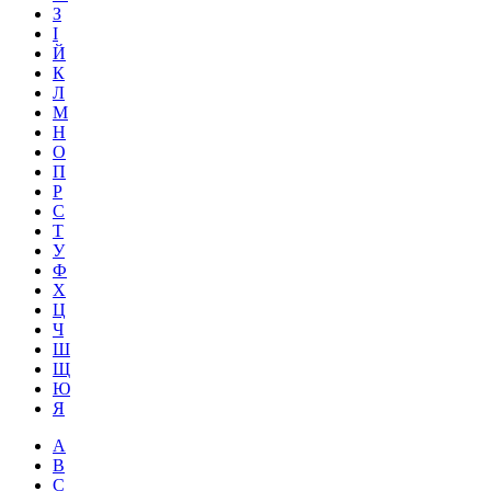
З
І
Й
К
Л
М
Н
О
П
Р
С
Т
У
Ф
Х
Ц
Ч
Ш
Щ
Ю
Я
A
B
C