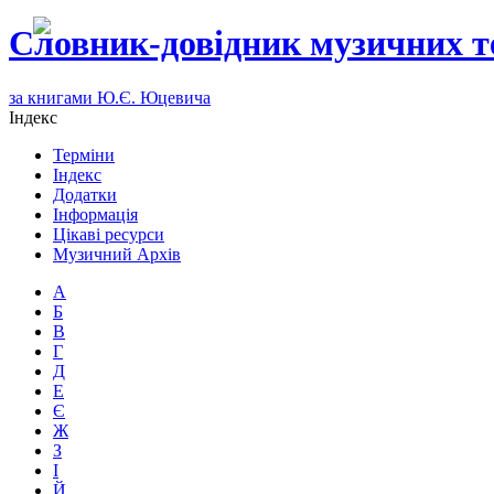
Словник-довідник музичних т
за книгами Ю.Є. Юцевича
Індекс
Терміни
Індекс
Додатки
Інформація
Цікаві ресурси
Музичний Архів
А
Б
В
Г
Д
Е
Є
Ж
З
І
Й