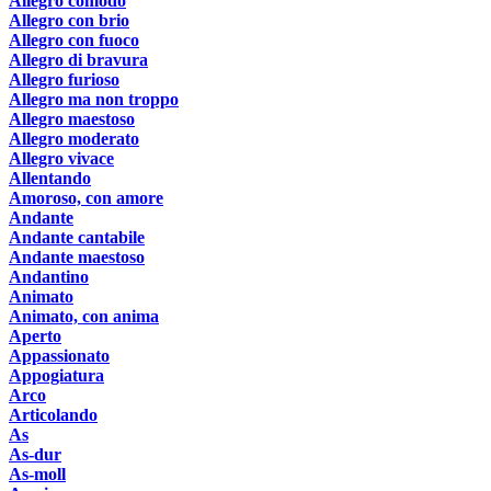
Allegro comodo
Allegro con brio
Allegro con fuoco
Allegro di bravura
Allegro furioso
Allegro ma non troppo
Allegro maestoso
Allegro moderato
Allegro vivace
Allentando
Amoroso, con amore
Andante
Andante cantabile
Andante maestoso
Andantino
Animato
Animato, con anima
Aperto
Appassionato
Appogiatura
Arco
Articolando
As
As-dur
As-moll