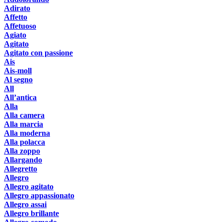
Adirato
Affetto
Affetuoso
Agiato
Agitato
Agitato con passione
Ais
Ais-moll
Al segno
All
All’antica
Alla
Alla camera
Alla marcia
Alla moderna
Alla polacca
Alla zoppo
Allargando
Allegretto
Allegro
Allegro agitato
Allegro appassionato
Allegro assai
Allegro brillante