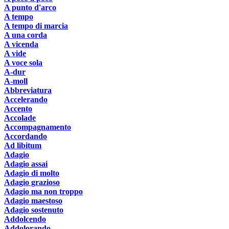
A punto d'arco
A tempo
A tempo di marcia
A una corda
A vicenda
A vide
A voce sola
A-dur
A-moll
Abbreviatura
Accelerando
Accento
Accolade
Accompagnamento
Accordando
Ad libitum
Adagio
Adagio assai
Adagio di molto
Adagio grazioso
Adagio ma non troppo
Adagio maestoso
Adagio sostenuto
Addolcendo
Addolorando