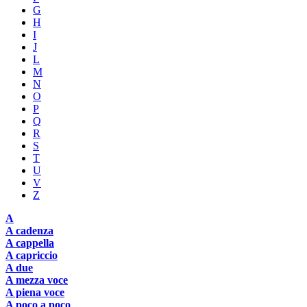
G
H
I
J
L
M
N
O
P
Q
R
S
T
U
V
Z
A
A cadenza
A cappella
A capriccio
A due
A mezza voce
A piena voce
A poco a poco