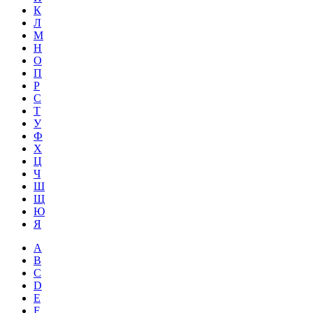
К
Л
М
Н
О
П
Р
С
Т
У
Ф
Х
Ц
Ч
Ш
Щ
Ю
Я
A
B
C
D
E
F