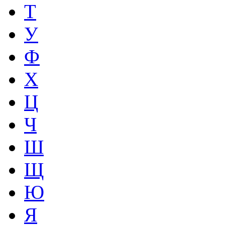
Т
У
Ф
Х
Ц
Ч
Ш
Щ
Ю
Я