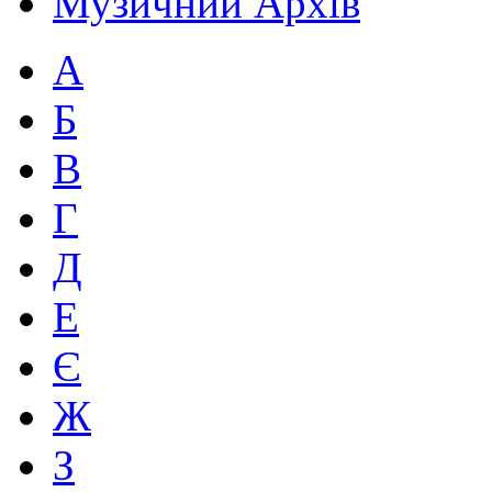
Музичний Архів
А
Б
В
Г
Д
Е
Є
Ж
З