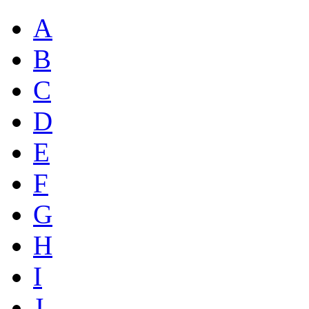
A
B
C
D
E
F
G
H
I
J