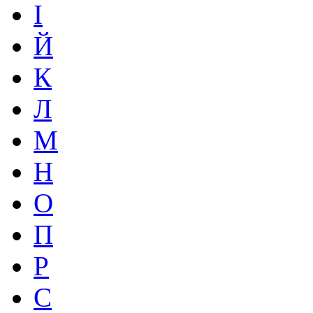
І
Й
К
Л
М
Н
О
П
Р
С