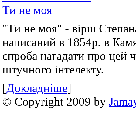
Ти не моя
"Ти не моя" - вірш Степан
написаний в 1854р. в Камя
спроба нагадати про цей 
штучного інтелекту.
[
Докладніше
]
© Copyright 2009 by
Jama