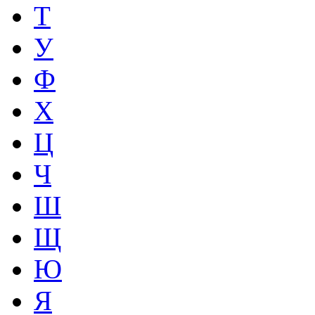
Т
У
Ф
Х
Ц
Ч
Ш
Щ
Ю
Я