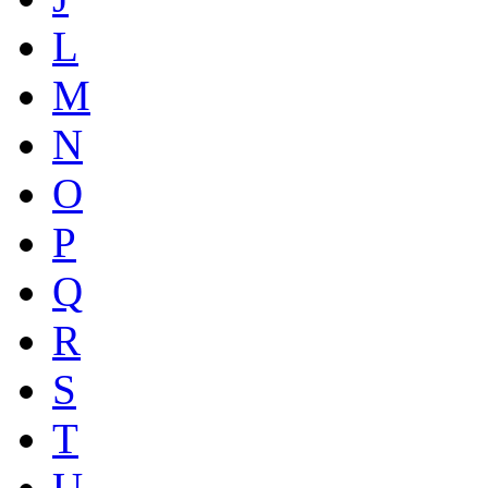
L
M
N
O
P
Q
R
S
T
U