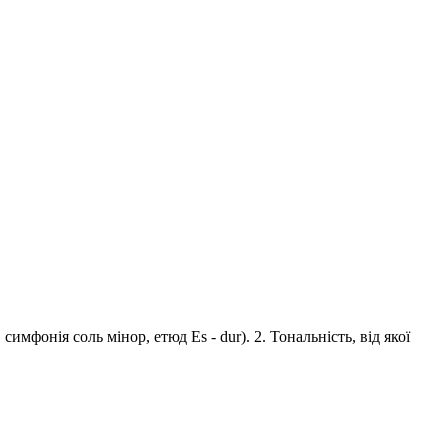
симфонія соль мінор, етюд Еs - dur). 2. Тональність, від якої