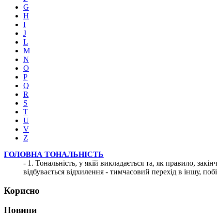
G
H
I
J
L
M
N
O
P
Q
R
S
T
U
V
Z
ГОЛОВНА ТОНАЛЬНІСТЬ
- 1. Тональність, у якій викладається та, як правило, закін
відбувається відхилення - тимчасовий перехід в іншу, поб
Корисно
Новини