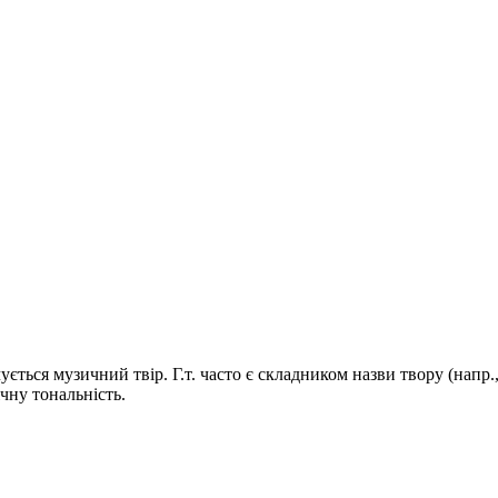
чується музичний твір. Г.т. часто є складником назви твору (напр., 
ічну тональність.