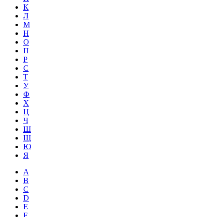
К
Л
М
Н
О
П
Р
С
Т
У
Ф
Х
Ц
Ч
Ш
Щ
Ю
Я
A
B
C
D
E
F