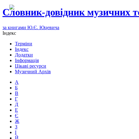
Словник-довідник музичних т
за книгами Ю.Є. Юцевича
Індекс
Терміни
Індекс
Додатки
Інформація
Цікаві ресурси
Музичний Архів
А
Б
В
Г
Д
Е
Є
Ж
З
І
Й